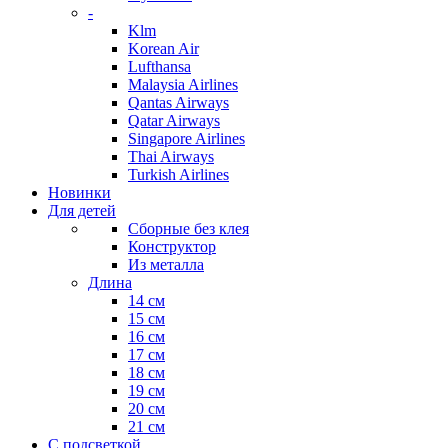
-
Klm
Korean Air
Lufthansa
Malaysia Airlines
Qantas Airways
Qatar Airways
Singapore Airlines
Thai Airways
Turkish Airlines
Новинки
Для детей
Сборные без клея
Конструктор
Из металла
Длина
14 см
15 см
16 см
17 см
18 см
19 см
20 см
21 см
С подсветкой