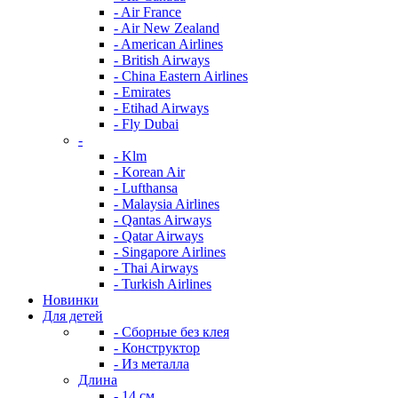
- Air France
- Air New Zealand
- American Airlines
- British Airways
- China Eastern Airlines
- Emirates
- Etihad Airways
- Fly Dubai
-
- Klm
- Korean Air
- Lufthansa
- Malaysia Airlines
- Qantas Airways
- Qatar Airways
- Singapore Airlines
- Thai Airways
- Turkish Airlines
Новинки
Для детей
- Сборные без клея
- Конструктор
- Из металла
Длина
- 14 см