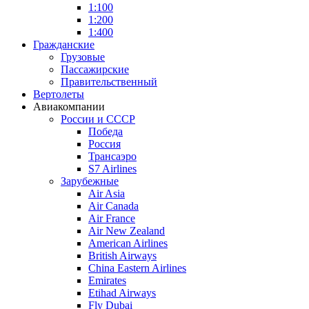
1:100
1:200
1:400
Гражданские
Грузовые
Пассажирские
Правительственный
Вертолеты
Авиакомпании
России и СССР
Победа
Россия
Трансаэро
S7 Airlines
Зарубежные
Air Asia
Air Canada
Air France
Air New Zealand
American Airlines
British Airways
China Eastern Airlines
Emirates
Etihad Airways
Fly Dubai