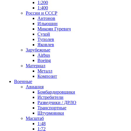
1:200
1:400
России и СССР
Антонов
Ильюшин
Микоян Гуревич
Сухой
Туполев
Яковлев
Зарубежные
Airbus
Boeing
Материал
Металл
Композит
Военные
Авиация
Бомбардировщики
Истребители
Разведчики / ДРЛО
Транспортные
Штурмовики
Масштаб
1:48
1:72