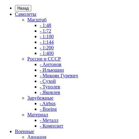
Назад
Самолеты
Масштаб
- 1:48
- 1:72
- 1:100
- 1:144
- 1:200
- 1:400
России и СССР
- Антонов
- Ильюшин
- Микоян Гуревич
- Сухой
- Туполев
- Яковлев
Зарубежные
- Airbus
- Boeing
Материал
- Металл
- Композит
Военные
Авиация