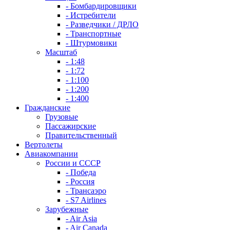
- Бомбардировщики
- Истребители
- Разведчики / ДРЛО
- Транспортные
- Штурмовики
Масштаб
- 1:48
- 1:72
- 1:100
- 1:200
- 1:400
Гражданские
Грузовые
Пассажирские
Правительственный
Вертолеты
Авиакомпании
России и СССР
- Победа
- Россия
- Трансаэро
- S7 Airlines
Зарубежные
- Air Asia
- Air Canada