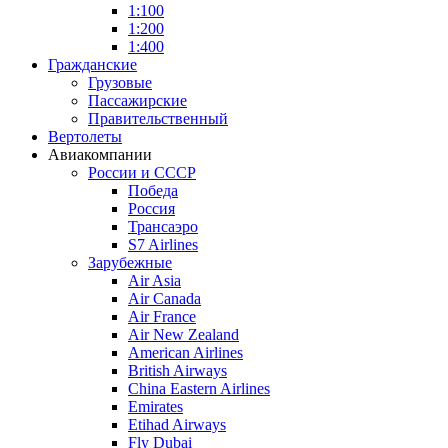
1:100
1:200
1:400
Гражданские
Грузовые
Пассажирские
Правительственный
Вертолеты
Авиакомпании
России и СССР
Победа
Россия
Трансаэро
S7 Airlines
Зарубежные
Air Asia
Air Canada
Air France
Air New Zealand
American Airlines
British Airways
China Eastern Airlines
Emirates
Etihad Airways
Fly Dubai