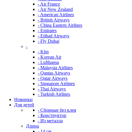
- Air France
- Air New Zealand
- American Airlines
- British Airways
- China Eastern Airlines
- Emirates
- Etihad Airways
- Fly Dubai
-
- Klm
- Korean Air
- Lufthansa
- Malaysia Airlines
- Qantas Airways
- Qatar Airways
- Singapore Airlines
- Thai Airways
- Turkish Airlines
Новинки
Для детей
- Сборные без клея
- Конструктор
- Из металла
Длина
- 14 см