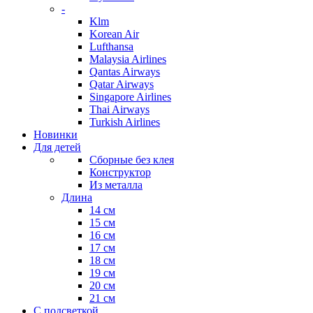
-
Klm
Korean Air
Lufthansa
Malaysia Airlines
Qantas Airways
Qatar Airways
Singapore Airlines
Thai Airways
Turkish Airlines
Новинки
Для детей
Сборные без клея
Конструктор
Из металла
Длина
14 см
15 см
16 см
17 см
18 см
19 см
20 см
21 см
С подсветкой