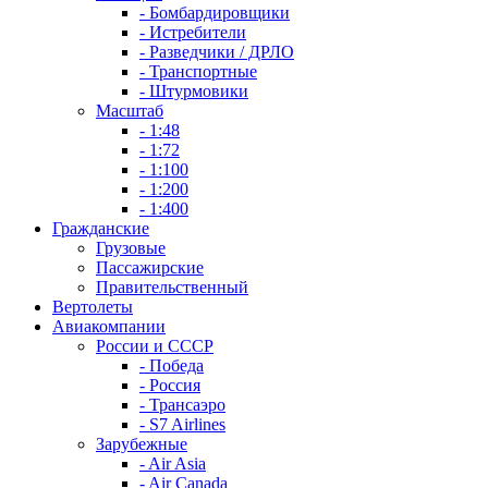
- Бомбардировщики
- Истребители
- Разведчики / ДРЛО
- Транспортные
- Штурмовики
Масштаб
- 1:48
- 1:72
- 1:100
- 1:200
- 1:400
Гражданские
Грузовые
Пассажирские
Правительственный
Вертолеты
Авиакомпании
России и СССР
- Победа
- Россия
- Трансаэро
- S7 Airlines
Зарубежные
- Air Asia
- Air Canada