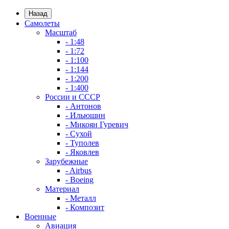
Назад
Самолеты
Масштаб
- 1:48
- 1:72
- 1:100
- 1:144
- 1:200
- 1:400
России и СССР
- Антонов
- Ильюшин
- Микоян Гуревич
- Сухой
- Туполев
- Яковлев
Зарубежные
- Airbus
- Boeing
Материал
- Металл
- Композит
Военные
Авиация