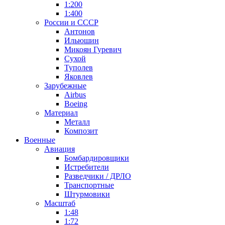
1:200
1:400
России и СССР
Антонов
Ильюшин
Микоян Гуревич
Сухой
Туполев
Яковлев
Зарубежные
Airbus
Boeing
Материал
Металл
Композит
Военные
Авиация
Бомбардировщики
Истребители
Разведчики / ДРЛО
Транспортные
Штурмовики
Масштаб
1:48
1:72