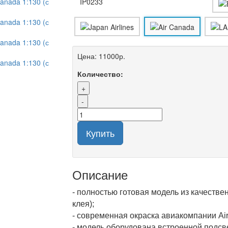
IP0233
Цена:
11000р.
Количество:
+
-
Купить
Описание
- полностью готовая модель из качествен
клея);
- современная окраска авиакомпании Ai
- модель оборудована встроенной подсв