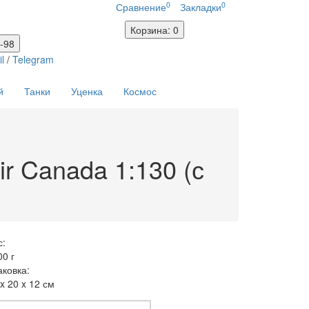
0
0
Сравнение
Закладки
Корзина
: 0
-98
l
/
Telegram
й
Танки
Уценка
Космос
r Canada 1:130 (с
с:
00
г
аковка:
 x 20 x 12 см