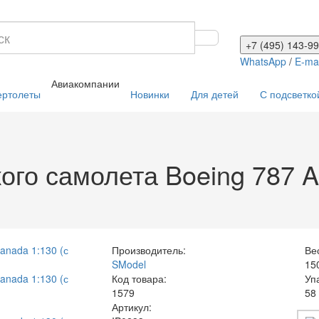
+7 (495) 143-99
WhatsApp
/
E-mai
Авиакомпании
ертолеты
Новинки
Для детей
С подсветко
го самолета Boeing 787 Ai
Производитель:
Ве
SModel
15
Код товара:
Уп
1579
58
Артикул: